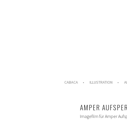
Springe
zum
Inhalt
ILLUSTRATION & ANIMATION
CABACA
CABACA
ILLUSTRATION
A
AMPER AUFSPE
Imagefilm für Amper Aufsp