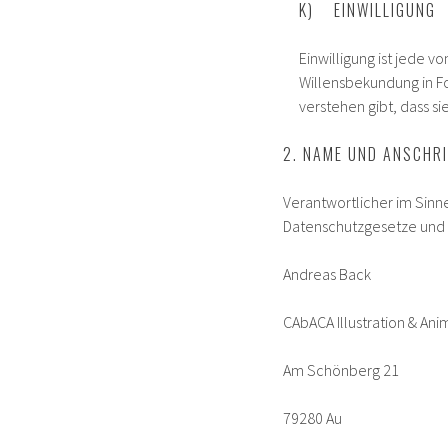
K) EINWILLIGUNG
Einwilligung ist jede 
Willensbekundung in Fo
verstehen gibt, dass s
2. NAME UND ANSCHR
Verantwortlicher im Sinn
Datenschutzgesetze und 
Andreas Back
CAbACA Illustration & Ani
Am Schönberg 21
79280 Au