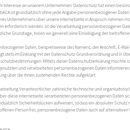
 Ihr Interesse an unserem Unternehmen. Datenschutz hat einen besond
AbACA ist grundsätzlich ohne jede Angabe personenbezogener Daten 
res Unternehmens über unsere Internetseite in Anspruch nehmen mö
erforderlich werden. Ist die Verarbeitung personenbezogener Daten
liche Grundlage, holen wir generell eine Einwilligung der betroffene
enbezogener Daten, beispielsweise des Namens, der Anschrift, E-Ma
lgt stets im Einklang mit der Datenschutz-Grundverordnung und in Ü
schutzbestimmungen. Mittels dieser Datenschutzerklärung möchte ich
genutzten und verarbeiteten personenbezogenen Daten informieren.
ung über die ihnen zustehenden Rechte aufgeklärt.
erarbeitung Verantwortlicher zahlreiche technische und organisator
ber diese Internetseite verarbeiteten personenbezogenen Daten sic
sätzlich Sicherheitslücken aufweisen, sodass ein absoluter Schutz 
roffenen Person frei, personenbezogene Daten auch auf alternativen 