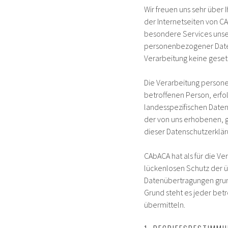
Wir freuen uns sehr über
der Internetseiten von C
besondere Services unse
personenbezogener Daten 
Verarbeitung keine gesetz
Die Verarbeitung person
betroffenen Person, erfo
landesspezifischen Daten
der von uns erhobenen, 
dieser Datenschutzerklär
CAbACA hat als für die V
lückenlosen Schutz der ü
Datenübertragungen grund
Grund steht es jeder bet
übermitteln.