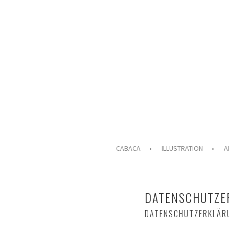
Springe
zum
Inhalt
ILLUSTRATION & ANIMATION
CABACA
CABACA
ILLUSTRATION
A
DATENSCHUTZE
DATENSCHUTZERKLÄR