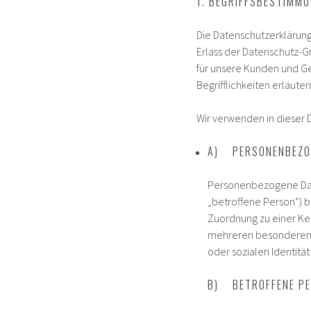
1. BEGRIFFSBESTIMM
Die Datenschutzerklärung
Erlass der Datenschutz-G
für unsere Kunden und Ge
Begrifflichkeiten erläuter
Wir verwenden in dieser 
A) PERSONENBEZO
Personenbezogene Daten
„betroffene Person“) be
Zuordnung zu einer Ke
mehreren besonderen Me
oder sozialen Identität
B) BETROFFENE P