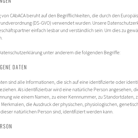
UNGEN
 von CAbACA beruht auf den Begrifflichkeiten, die durch den Europä
rundverordnung (DS-GVO) verwendet wurden. Unsere Datenschutzerklär
schäftspartner einfach lesbar und verständlich sein. Um dies zu gew
n.
Datenschutzerklärung unter anderem die folgenden Begriffe:
GENE DATEN
 sind alle Informationen, die sich auf eine identifizierte oder ident
ziehen. Als identifizierbar wird eine natürliche Person angesehen, di
nnung wie einem Namen, zu einer Kennnummer, zu Standortdaten, z
rkmalen, die Ausdruck der physischen, physiologischen, genetischen
 dieser natürlichen Person sind, identifiziert werden kann.
ERSON