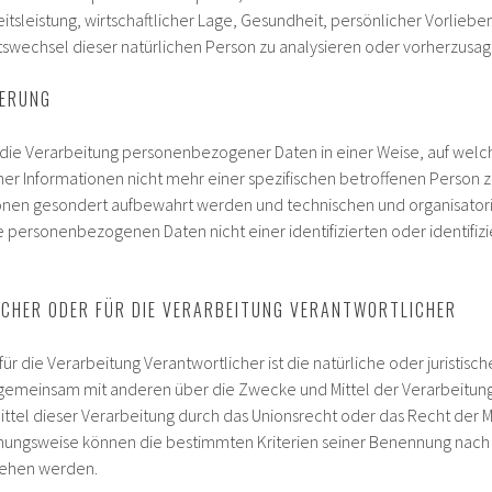
tsleistung, wirtschaftlicher Lage, Gesundheit, persönlicher Vorlieben
tswechsel dieser natürlichen Person zu analysieren oder vorherzusag
ERUNG
 die Verarbeitung personenbezogener Daten in einer Weise, auf we
her Informationen nicht mehr einer spezifischen betroffenen Person
ionen gesondert aufbewahrt werden und technischen und organisato
e personenbezogenen Daten nicht einer identifizierten oder identifi
HER ODER FÜR DIE VERARBEITUNG VERANTWORTLICHER
ür die Verarbeitung Verantwortlicher ist die natürliche oder juristis
er gemeinsam mit anderen über die Zwecke und Mittel der Verarbeit
ttel dieser Verarbeitung durch das Unionsrecht oder das Recht der 
hungsweise können die bestimmten Kriterien seiner Benennung nac
sehen werden.