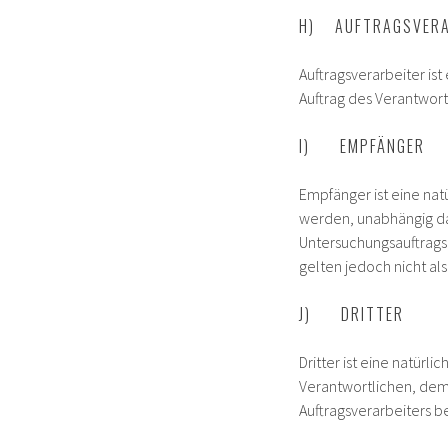
H) AUFTRAGSVERA
Auftragsverarbeiter is
Auftrag des Verantwort
I) EMPFÄNGER
Empfänger ist eine nat
werden, unabhängig dav
Untersuchungsauftrags
gelten jedoch nicht al
J) DRITTER
Dritter ist eine natür
Verantwortlichen, dem
Auftragsverarbeiters b