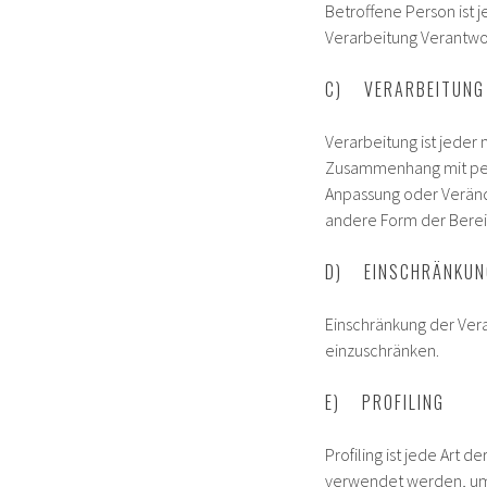
Betroffene Person ist 
Verarbeitung Verantwo
C) VERARBEITUNG
Verarbeitung ist jeder
Zusammenhang mit pers
Anpassung oder Veränd
andere Form der Bereit
D) EINSCHRÄNKUNG
Einschränkung der Vera
einzuschränken.
E) PROFILING
Profiling ist jede Art
verwendet werden, um 