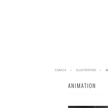
Springe
zum
Inhalt
ILLUSTRATION & ANIMATION
CABACA
CABACA
ILLUSTRATION
A
ANIMATION