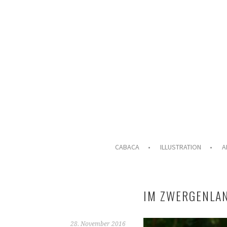
Springe
zum
Inhalt
ILLUSTRATION & ANIMATION
CABACA
CABACA
ILLUSTRATION
A
IM ZWERGENLA
28. November 2016