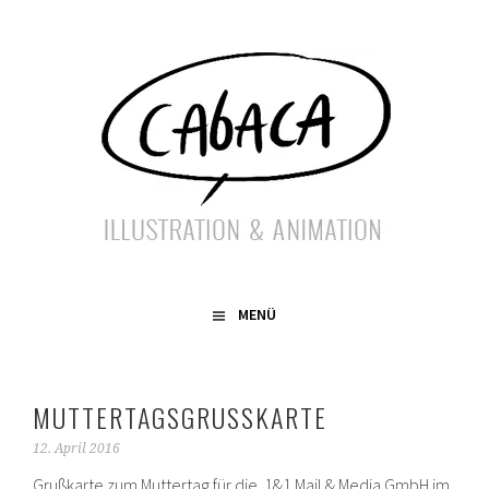
Springe
zum
Inhalt
ILLUSTRATION & ANIMATION
CABACA
MENÜ
MUTTERTAGSGRUSSKARTE
12. April 2016
Grußkarte zum Muttertag für die 1&1 Mail & Media GmbH im